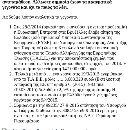
αντιπαράθεση. Άλλωστε σημασία έχουν τα πραγματικά
γεγονότα και όχι το ποιος τα λέει.
Ας δούμε λοιπόν αναλυτικά τα γεγονότα.
Στις 28/3/2014 (οριακά πριν εκπνεύσει η σχετική προθεσμία)
η Ευρωπαϊκή Επιτροπή στις Βρυξέλλες έλαβε αίτηση της
Ελλάδος (από την Ειδική Υπηρεσία Συντονισμού της
Εφαρμογής (ΕΥΣΕ) του Υπουργείου Oικονομίας, Ανάπτυξης
και Τουρισμού) ώστε η Κεφαλονιά να λάβει οικονομική
ενίσχυση από το Ταμείο Αλληλεγγύης της Ευρωπαϊκής
Ένωσης (Τ.Α.Ε.Ε.) για την αποκατάσταση ζημιών που
υπέστη από τις σεισμικές ακολουθίες στις αρχές του 2014. Η
αίτηση ήταν για ενίσχυση 147.000.000 ευρώ.
Τελικά μετά από ….ένα χρόνο στις 19/3/2015 εγκρίθηκαν
από το Τ.Α.Ε.Ε. μόλις ….. 3.683.320 ευρώ (Εκτελεστική
Απόφαση της ΕΕ υπ’ αριθμό C (2015) 1983 final
/19.03.2015) δηλαδή το 2,5% της αρχικής πρότασης. Η
εκταμίευση του ποσού στην Ελλάδα έγινε λίγες ημέρες
αργότερα στις 9/4/2015.
Σύμφωνα με την 99235/ 27-9-2015 απάντηση του Υπουργού
κ. Γιώργου Σταθάκη στην 8084/ 535/9-9-2016 ερώτηση
σχετικά με το θέμα του βουλευτή της ΝΔ κ. Γεράσιμου
Γιακουμάτου: