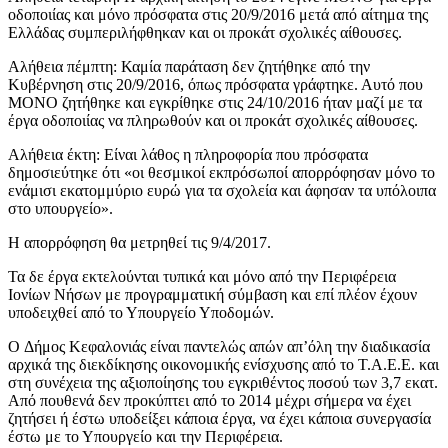
οδοποιίας και μόνο πρόσφατα στις 20/9/2016 μετά από αίτημα της
Ελλάδας συμπεριλήφθηκαν και οι προκάτ σχολικές αίθουσες.
Αλήθεια πέμπτη: Καμία παράταση δεν ζητήθηκε από την
Κυβέρνηση στις 20/9/2016, όπως πρόσφατα γράφτηκε. Αυτό που
ΜOΝO ζητήθηκε και εγκρίθηκε στις 24/10/2016 ήταν μαζί με τα
έργα οδοποιίας να πληρωθούν και οι προκάτ σχολικές αίθουσες.
Αλήθεια έκτη: Είναι λάθος η πληροφορία που πρόσφατα
δημοσιεύτηκε ότι «οι θεσμικοί εκπρόσωποί απορρόφησαν μόνο το
ενάμισι εκατομμύριο ευρώ για τα σχολεία και άφησαν τα υπόλοιπα
στο υπουργείο».
Η απορρόφηση θα μετρηθεί τις 9/4/2017.
Τα δε έργα εκτελούνται τυπικά και μόνο από την Περιφέρεια
Ιονίων Νήσων με προγραμματική σύμβαση και επί πλέον έχουν
υποδειχθεί από το Υπουργείο Υποδομών.
O Δήμος Κεφαλονιάς είναι παντελώς απών απ’όλη την διαδικασία
αρχικά της διεκδίκησης οικονομικής ενίσχυσης από το Τ.Α.Ε.Ε. και
στη συνέχεια της αξιοποίησης του εγκριθέντος ποσού των 3,7 εκατ.
Από πουθενά δεν προκύπτει από το 2014 μέχρι σήμερα να έχει
ζητήσει ή έστω υποδείξει κάποια έργα, να έχει κάποια συνεργασία
έστω με το Υπουργείο και την Περιφέρεια.