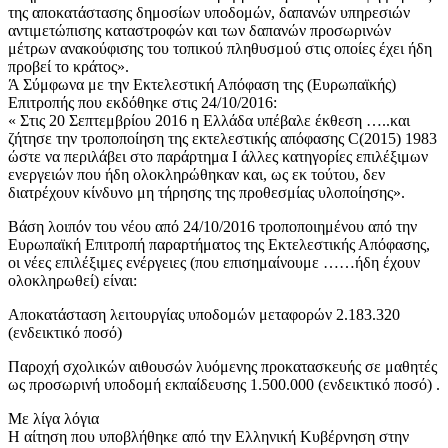
της αποκατάστασης δημοσίων υποδομών, δαπανών υπηρεσιών
αντιμετώπισης καταστροφών και των δαπανών προσωρινών
μέτρων ανακούφισης του τοπικού πληθυσμού στις οποίες έχει ήδη
προβεί το κράτος».
Ά Σύμφωνα με την Εκτελεστική Απόφαση της (Ευρωπαϊκής)
Επιτροπής που εκδόθηκε στις 24/10/2016:
« Στις 20 Σεπτεμβρίου 2016 η Ελλάδα υπέβαλε έκθεση …..και
ζήτησε την τροποποίηση της εκτελεστικής απόφασης C(2015) 1983
ώστε να περιλάβει στο παράρτημα Ι άλλες κατηγορίες επιλέξιμων
ενεργειών που ήδη ολοκληρώθηκαν και, ως εκ τούτου, δεν
διατρέχουν κίνδυνο μη τήρησης της προθεσμίας υλοποίησης».
Βάση λοιπόν του νέου από 24/10/2016 τροποποιημένου από την
Ευρωπαϊκή Επιτροπή παραρτήματος της Εκτελεστικής Απόφασης,
οι νέες επιλέξιμες ενέργειες (που επισημαίνουμε ……ήδη έχουν
ολοκληρωθεί) είναι:
Αποκατάσταση λειτουργίας υποδομών μεταφορών 2.183.320
(ενδεικτικό ποσό)
Παροχή σχολικών αιθουσών λυόμενης προκατασκευής σε μαθητές
ως προσωρινή υποδομή εκπαίδευσης 1.500.000 (ενδεικτικό ποσό) .
Με λίγα λόγια
Η αίτηση που υποβλήθηκε από την Ελληνική Κυβέρνηση στην