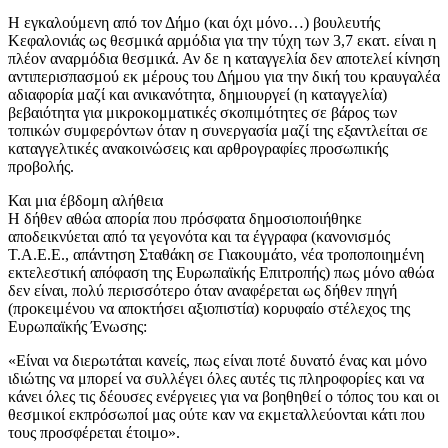
Η εγκαλούμενη από τον Δήμο (και όχι μόνο…) βουλευτής
Κεφαλονιάς ως θεσμικά αρμόδια για την τύχη των 3,7 εκατ. είναι η
πλέον αναρμόδια θεσμικά. Αν δε η καταγγελία δεν αποτελεί κίνηση
αντιπερισπασμού εκ μέρους του Δήμου για την δική του κραυγαλέα
αδιαφορία μαζί και ανικανότητα, δημιουργεί (η καταγγελία)
βεβαιότητα για μικροκομματικές σκοπιμότητες σε βάρος των
τοπικών συμφερόντων όταν η συνεργασία μαζί της εξαντλείται σε
καταγγελτικές ανακοινώσεις και αρθρογραφίες προσωπικής
προβολής.
Και μια έβδομη αλήθεια
Η δήθεν αθώα απορία που πρόσφατα δημοσιοποιήθηκε
αποδεικνύεται από τα γεγονότα και τα έγγραφα (κανονισμός
Τ.Α.Ε.Ε., απάντηση Σταθάκη σε Γιακουμάτο, νέα τροποποιημένη
εκτελεστική απόφαση της Ευρωπαϊκής Επιτροπής) πως μόνο αθώα
δεν είναι, πολύ περισσότερο όταν αναφέρεται ως δήθεν πηγή
(προκειμένου να αποκτήσει αξιοπιστία) κορυφαίο στέλεχος της
Ευρωπαϊκής Ένωσης:
«Είναι να διερωτάται κανείς, πως είναι ποτέ δυνατό ένας και μόνο
ιδιώτης να μπορεί να συλλέγει όλες αυτές τις πληροφορίες και να
κάνει όλες τις δέουσες ενέργειες για να βοηθηθεί ο τόπος του και οι
θεσμικοί εκπρόσωποί μας ούτε καν να εκμεταλλεύονται κάτι που
τους προσφέρεται έτοιμο».