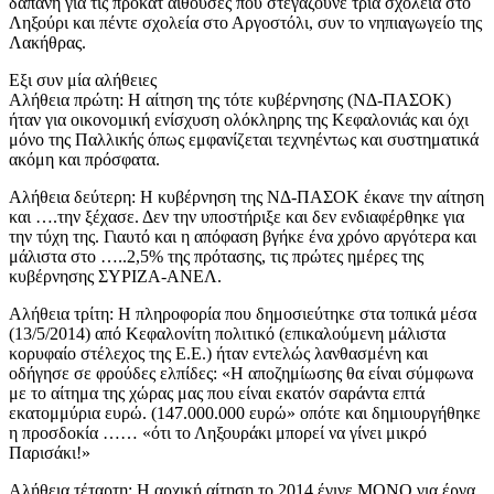
δαπάνη για τις προκάτ αίθουσες που στεγάζουνε τρία σχολεία στο
Ληξούρι και πέντε σχολεία στο Αργοστόλι, συν το νηπιαγωγείο της
Λακήθρας.
Εξι συν μία αλήθειες
Αλήθεια πρώτη: Η αίτηση της τότε κυβέρνησης (ΝΔ-ΠΑΣOΚ)
ήταν για οικονομική ενίσχυση ολόκληρης της Κεφαλονιάς και όχι
μόνο της Παλλικής όπως εμφανίζεται τεχνηέντως και συστηματικά
ακόμη και πρόσφατα.
Αλήθεια δεύτερη: Η κυβέρνηση της ΝΔ-ΠΑΣOΚ έκανε την αίτηση
και ….την ξέχασε. Δεν την υποστήριξε και δεν ενδιαφέρθηκε για
την τύχη της. Γιαυτό και η απόφαση βγήκε ένα χρόνο αργότερα και
μάλιστα στο …..2,5% της πρότασης, τις πρώτες ημέρες της
κυβέρνησης ΣΥΡΙΖΑ-ΑΝΕΛ.
Αλήθεια τρίτη: Η πληροφορία που δημοσιεύτηκε στα τοπικά μέσα
(13/5/2014) από Κεφαλονίτη πολιτικό (επικαλούμενη μάλιστα
κορυφαίο στέλεχος της Ε.Ε.) ήταν εντελώς λανθασμένη και
οδήγησε σε φρούδες ελπίδες: «Η αποζημίωσης θα είναι σύμφωνα
με το αίτημα της χώρας μας που είναι εκατόν σαράντα επτά
εκατομμύρια ευρώ. (147.000.000 ευρώ» οπότε και δημιουργήθηκε
η προσδοκία …… «ότι το Ληξουράκι μπορεί να γίνει μικρό
Παρισάκι!»
Αλήθεια τέταρτη: Η αρχική αίτηση το 2014 έγινε ΜOΝO για έργα