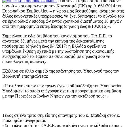
«Για την εκταμίευση του παραπάνω
ποσού – και σύμφωνα με τον Κανονισμό (ΕΚ) αριθ. 661/2014 του
Ευρωπαϊκού Συμβουλίου – η χώρα μας δεσμεύθηκε, ανάμεσα στις
άλλες κανονιστικές υποχρεώσεις, να έχει δαπανήσει το σύνολο του
σε έργα οδικών υποδομών εντός χρονικού διαστήματος 18 μηνών
από την ημερομηνία εκταμίευσης (δηλαδή έως 9/10/2016)».
Σημειώνουμε εδώ ότι βάση του κανονισμού του Τ.Α.Ε.Ε. το
αργότερο έξι μήνες μετά την εκπνοή της δεκαοκτάμηνης
προθεσμίας, (δηλαδή έως 9/4/2017) η Ελλάδα οφείλει να
υποβάλλει έκθεση σχετικά με την υλοποίηση της οικονομικής
ενίσχυσης από το Ταμείο σε συνδυασμό με δήλωση που να
δικαιολογεί τις δαπάνες.
Εξάλλου σε άλλο σημείο της απάντησης του Υπουργού προς τον
Βουλευτή επισημαίνεται:
«Η επιλογή αυτών των έργων έγινε καθ’υπόδειξη του Υπουργείου
Υποδομών, το οποίο υπέγραψε σχετική προγραμματική σύμβαση
με την Περιφέρεια Ιονίων Νήσων για την εκτέλεσή τους».
Τέλος σε ένα τρίτο σημείο της απάντησης του κ. Σταθάκη στον κ.
Γιακουμάτο αναφέρεται:
«Σημειώνεται ότι το Τ.Α.Ε.Ε. παρεμβαίνει για την κάλυψη μέρους