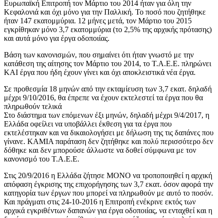
Ευρωπαϊκή Επιτροπή τον Μάρτιο του 2014 ήταν για όλη την
Κεφαλονιά και όχι μόνο για την Παλλική. Το ποσό που ζητήθηκε
ήταν 147 εκατομμύρια. 12 μήνες μετά, τον Μάρτιο του 2015
εγκρίθηκαν μόνο 3,7 εκατομμύρια (το 2,5% της αρχικής πρότασης)
και αυτά μόνο για έργα οδοποιίας.
Βάση των κανονισμών, που σημαίνει ότι ήταν γνωστό με την
κατάθεση της αίτησης τον Μάρτιο του 2014, το Τ.Α.Ε.Ε. πληρώνει
ΚΑΙ έργα που ήδη έχουν γίνει και όχι αποκλειστικά νέα έργα.
Σε προθεσμία 18 μηνών από την εκταμίευση των 3,7 εκατ. δηλαδή
μέχρι 9/10/2016, θα έπρεπε να έχουν εκτελεστεί τα έργα που θα
πληρωθούν τελικά
Στο διάστημα των επόμενων έξι μηνών, δηλαδή μέχρι 9/4/2017, η
Ελλάδα οφείλει να υποβάλλει έκθεση για τα έργα που
εκτελέστηκαν και να δικαιολογήσει με δήλωση της τις δαπάνες που
γίνανε. ΚΑΜΙΑ παράταση δεν ζητήθηκε και πολύ περισσότερο δεν
δόθηκε και δεν μπορούσε άλλωστε να δοθεί σύμφωνα με τον
κανονισμό του Τ.Α.Ε.Ε.
Στις 20/9/2016 η Ελλάδα ζήτησε ΜOΝO να τροποποιηθεί η αρχική
απόφαση έγκρισης της επιχορήγησης των 3,7 εκατ. όσον αφορά την
κατηγορία των έργων που μπορεί να πληρωθούν με αυτό το ποσόν.
Και πράγματι στις 24-10-2016 η Επιτροπή ενέκρινε εκτός των
αρχικά εγκριθέντων δαπανών για έργα οδοποιίας, να ενταχθεί και η