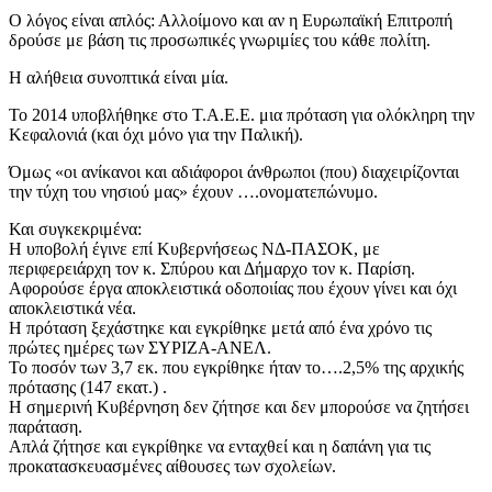
O λόγος είναι απλός: Αλλοίμονο και αν η Ευρωπαϊκή Επιτροπή
δρούσε με βάση τις προσωπικές γνωριμίες του κάθε πολίτη.
Η αλήθεια συνοπτικά είναι μία.
Το 2014 υποβλήθηκε στο Τ.Α.Ε.Ε. μια πρόταση για ολόκληρη την
Κεφαλονιά (και όχι μόνο για την Παλική).
Όμως «οι ανίκανοι και αδιάφοροι άνθρωποι (που) διαχειρίζονται
την τύχη του νησιού μας» έχουν ….ονοματεπώνυμο.
Και συγκεκριμένα:
Η υποβολή έγινε επί Κυβερνήσεως ΝΔ-ΠΑΣOΚ, με
περιφερειάρχη τον κ. Σπύρου και Δήμαρχο τον κ. Παρίση.
Αφορούσε έργα αποκλειστικά οδοποιίας που έχουν γίνει και όχι
αποκλειστικά νέα.
Η πρόταση ξεχάστηκε και εγκρίθηκε μετά από ένα χρόνο τις
πρώτες ημέρες των ΣΥΡΙΖΑ-ΑΝΕΛ.
Το ποσόν των 3,7 εκ. που εγκρίθηκε ήταν το….2,5% της αρχικής
πρότασης (147 εκατ.) .
Η σημερινή Κυβέρνηση δεν ζήτησε και δεν μπορούσε να ζητήσει
παράταση.
Απλά ζήτησε και εγκρίθηκε να ενταχθεί και η δαπάνη για τις
προκατασκευασμένες αίθουσες των σχολείων.