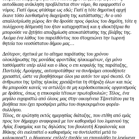
αυτοδίκαιη ανάκληση προβλέπεται στον νόμο, θα εφαρμοστεί ο
νόμος. Γιατί όμως φτάσαμε ως εδώ; Γιατί η τότε δημοτική αρχή
έκανε τόσο λανθασμένη διαχείριση της κατάστασης; Αν ο υπό
απαλλοτρίωση χώρος δεν θα δρούσε προς όφελος του δημότη, τότε η
πολύχρονη δέσμευσή του ήταν καταχρηστική και η ιδιοκτήτρια θα
μπορούσε να ζητήσει αποζημίωση αποκατάστασης της βλάβης της.
Ακόμα ένα λάθος του παρελθόντος που στοιχειώνει την τωρινή
θητεία του νεοσύστατου δήμου μας…
Δεύτερον, σχετικά με το αίτημα παράτασης του χρόνου
ολοκλήρωσης της μονάδας φροντίδας ηλικιωμένων, όχι μόνο
τασσόμαστε υπέρ αλλά και ο ίδιος ο επι κεφαλής της παράταξης,
Παντελής Αμούργης, αυτοπροτάθηκε να συνδράμει οπουδήποτε
χρειαστεί, ώστε να βοηθήσουμε όλοι για αυτόν τον ιερό σκοπό. Οι
άνθρωποι της τρίτης ηλικίας χρειάζονται τη στήριξη όλων και πώς
θα μπορούσε κανείς να αντιλέξει σε μη κερδοσκοπικούς οργανισμούς
με δράσεις, όπως η επικουρία τέτοιων πρωτοβουλιών; Τέλος, ένα
μεγάλο ευχαριστώ από όλους μας στην οικογένεια Τζανετάτου για τη
βοήθεια που έχει προσφέρει μέσω του συγκεκριμένου φορέα-
συλλόγου.
Τέλος, σε ερώτηση εκτός ημερησίας διάταξης, που ετέθη από εμάς
προς τον δήμαρχο αναφορικά με τον καθορισμό του λιμανιού της
Αγίας Ευφημίας και τις δηλώσεις του βουλευτή Κεφαλονιάς και
Ιθάκης ότι ευελπιστεί ο καθαρισμός να συντελεστεί μετά το
καλοκαιρι(!), ο δήμαρχος επέλεξε σχεδόν να επαναλάβει τα λεγόμενα