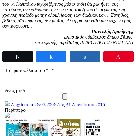
του κ. Καππάτου ισχυριζόμενος μάλιστα ότι θα ρωτήσει τους
κατοίκους αν επιθυμούν την εκτέλεση του έργου σε συγκεκριμένη
χρονική περίοδο με την ολοκλήρωση των διαδικασιών… Συνήθως,
βέβαια, όταν διοικείς, δεν ρωτάς. Άλλη μια καινοτομία έλαχε να μας
συντροφεύσει…
Παντελής Αμούργης,
Δημοτικός σύμβουλος δήμου Σάμης,
επί κεφαλής παράταξης ΔΗΜΟΤΙΚΗ ΣΥΝΕΙΔΗΣΗ
Tweet
Share
Share
Pin
Το πρωτοσέλιδο του "Η"
Αναζήτηση
Αρχείο από 26/05/2006 έως 31 Αυγούστου 2015
Περίπτερο