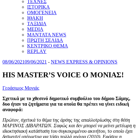
ΤΕΧΝΕΣ
ΙΣΤΟΡΙΚΑ
ΟΜΟΓΕΝΕΙΑ
ΙΘΑΚΗ
ΤΑΞΙΔΙΑ
MEDIA
MANTATA NEWS
ΠΡΩΤΗ ΣΕΛΙΔΑ
ΚΕΝΤΡΙΚΟ ΘΕΜΑ
REPLAY
08/06/2021
09/06/2021
-
NEWS EXPRESS & OPINIONS
HIS MASTER’S VOICE Ο ΜΟΝΙΑΣ!
Γεράσιμος Μονιάς
Σχετικά με το χθεσινό δημοτικό συμβούλιο του δήμου Σάμης,
δυο ήταν τα ζητήματα για τα οποία θα πρέπει να γίνει ειδική
αναφορά:
Πρώτον, σχετικά το θέμα της άρσης της απαλλοτρίωσης στη θέση
ΜΑΡΙΝΟΣ ΔΙΒΑΡΑΤΩΝ. Σαφώς και δεν μπορεί να μείνει μετέωρη η
ιδιοκτησιακή κατάσταση του συγκεκριμένου ακινήτου, το οποίο έχει
δεσμευτεί υπέρμετρα για τόσο πολλά χρόνια (2010). Εφόσον η