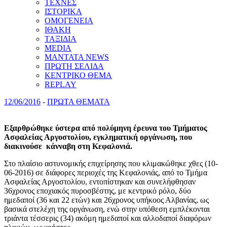
ΤΕΧΝΕΣ
ΙΣΤΟΡΙΚΑ
ΟΜΟΓΕΝΕΙΑ
ΙΘΑΚΗ
ΤΑΞΙΔΙΑ
MEDIA
MANTATA NEWS
ΠΡΩΤΗ ΣΕΛΙΔΑ
ΚΕΝΤΡΙΚΟ ΘΕΜΑ
REPLAY
12/06/2016
-
ΠΡΩΤΑ ΘΕΜΑΤΑ
Εξαρθρώθηκε ύστερα από πολύμηνη έρευνα του Τμήματος
Ασφαλείας Αργοστολίου, εγκληματική οργάνωση, που
διακινούσε κάνναβη στη Κεφαλονιά.
Στο πλαίσιο αστυνομικής επιχείρησης που κλιμακώθηκε χθες (10-
06-2016) σε διάφορες περιοχές της Κεφαλονιάς, από το Τμήμα
Ασφαλείας Αργοστολίου, εντοπίστηκαν και συνελήφθησαν
36χρονος εποχιακός πυροσβέστης, με κεντρικό ρόλο, δύο
ημεδαποί (36 και 22 ετών) και 26χρονος υπήκοος Αλβανίας, ως
βασικά στελέχη της οργάνωση, ενώ στην υπόθεση εμπλέκονται
τριάντα τέσσερις (34) ακόμη ημεδαποί και αλλοδαποί διαφόρων