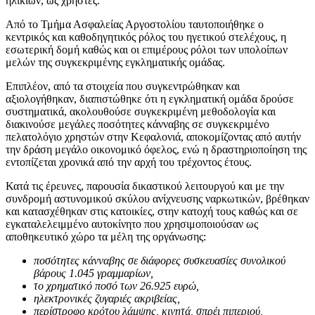
ηλικιών, ως χρήστες.
Από το Τμήμα Ασφαλείας Αργοστολίου ταυτοποιήθηκε ο
κεντρικός και καθοδηγητικός ρόλος του ηγετικού στελέχους, η
εσωτερική δομή καθώς και οι επιμέρους ρόλοι των υπολοίπων
μελών της συγκεκριμένης εγκληματικής ομάδας.
Επιπλέον, από τα στοιχεία που συγκεντρώθηκαν και
αξιολογήθηκαν, διαπιστώθηκε ότι η εγκληματική ομάδα δρούσε
συστηματικά, ακολουθούσε συγκεκριμένη μεθοδολογία και
διακινούσε μεγάλες ποσότητες κάνναβης σε συγκεκριμένο
πελατολόγιο χρηστών στην Κεφαλονιά, αποκομίζοντας από αυτήν
την δράση μεγάλο οικονομικό όφελος, ενώ η δραστηριοποίηση της
εντοπίζεται χρονικά από την αρχή του τρέχοντος έτους.
Κατά τις έρευνες, παρουσία δικαστικού λειτουργού και με την
συνδρομή αστυνομικού σκύλου ανίχνευσης ναρκωτικών, βρέθηκαν
και κατασχέθηκαν στις κατοικίες, στην κατοχή τους καθώς και σε
εγκαταλελειμμένο αυτοκίνητο που χρησιμοποιούσαν ως
αποθηκευτικό χώρο τα μέλη της οργάνωσης:
ποσότητες κάνναβης σε διάφορες συσκευασίες συνολικού
βάρους 1.045 γραμμαρίων,
το χρηματικό ποσό των 26.925 ευρώ,
ηλεκτρονικές ζυγαριές ακριβείας,
περίστροφο κρότου λάμψης, κινητά, σπρέι πιπεριού,