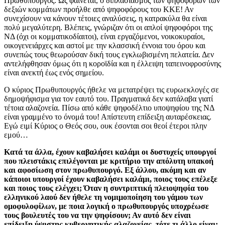
Πρωθυπουργός. Ως φαίνεται, ο διπλασιασμός των ψηφοφόρων των
δεξιών κομμάτων προήλθε από ψηφοφόρους του ΚΚΕ! Αν
συνεχίσουν να κάνουν τέτοιες αναλύσεις, η κατρακύλα θα είναι
πολύ μεγαλύτερη. Βλέπεις, γνώριζαν ότι οι απλοί ψηφοφόροι της
ΝΔ (όχι οι κομματικοδίαιτοι), είναι εργαζόμενοι, νοικοκυραίοι,
οικογενειάρχες και αστοί με την κλασσική έννοια του όρου και
συνεπώς τους θεωρούσαν δική τους εγκλωβισμένη πελατεία. Δεν
αντελήφθησαν όμως ότι η κοροϊδία και η έλλειψη ταπεινοφροσύνης
είναι ανεκτή έως ενός σημείου.
Ο κύριος Πρωθυπουργός ήθελε να μετατρέψει τις ευρωεκλογές σε
δημοψήφισμα για τον εαυτό του.
Πραγματικά δεν κατάλαβα γιατί
τέτοια αλαζονεία. Πίσω από κάθε ψηφοδέλτιο υποψηφίου της ΝΔ
είναι γραμμένο το όνομά του! Απίστευτη επίδειξη αυταρέσκειας.
Εγώ ειμί Κύριος ο Θεός σου, ουκ έσονται σοι θεοί έτεροι πλην
εμού…
Κατά τα άλλα, έχουν καβαλήσει καλάμι οι δυστυχείς υπουργοί
που πλειστάκις επιλέγονται με κριτήριο την απόλυτη υπακοή
και αφοσίωση στον πρωθυπουργό. Εξ άλλου, ακόμη και αν
κάποιοι υπουργοί έχουν καβαλήσει καλάμι, ποιος τους επέλεξε
και ποιος τους ελέγχει; Όταν η συντριπτική πλειοψηφία του
ελληνικού λαού δεν ήθελε τη νομιμοποίηση του γάμου των
ομοφυλοφίλων, με ποια λογική ο πρωθυπουργός υποχρέωσε
τους βουλευτές του να την ψηφίσουν; Αν αυτό δεν είναι
επίδειξη ύψιστης κυβερνητικής αλαζονείας, τότε τι άλλο είναι;