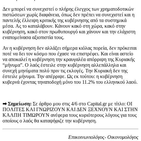
Δεν μπορεί να συνεχιστεί ο πλήρης έλεγχος των χρηματοδοτικών
πιστώσεων χωρίς διαφάνεια, όπως δεν πρέπει να συνεχιστεί και η
παντελής έλλειψη κριτικής της κυβέρνησης από τα συστημικά
μέσα. Aς το καταλάβουν. Κάνουν κακό στη χώρα, κακό στην
κυβέρνηση, κακό στον πρωθυπουργό και χάνουν και την ελάχιστη
εναπομείνασα αξιοπιστία τους.
Αν η κυβέρνηση δεν αλλάξει σήμερα κιόλας πορεία, δεν πρόκειται
ποτέ να δει τον κόσμο που έχασε να επιστρέφει. Και είναι αστείο
να αποκαλεί η κυβέρνηση την κραυγαλέα απόρριψη της Κυριακής
“μήνυμα”. Ο λαός έστειλε στην κυβέρνηση αλλεπάλληλα και
συνεχή μηνύματα πολύ πριν τις εκλογές. Την Κυριακή δεν της
έστειλε μήνυμα. Την απέρριψε. Ως εκ τούτου: η κυβέρνηση
κυβερνά έχοντας τηναποδοχή μόνο του 11.2% του ελληνικού λαού.
➡︎ Σημείωση:
Σε άρθρο μου στις 4/6 στο Capital.gr με τίτλο: ΟΙ
ΠOΛΙΤΕΣ ΚΑΙ ΓΝΩΡΙΖΟΥΝ ΚΑΙ ΔΕΝ ΞΕΧΝΟΥΝ ΚΑΙ ΣΤΗΝ
ΚΑΛΠΗ ΤΙΜΩΡΟΥΝ ανέφερα τους κυριότερους λόγους για τους
οποίους ο λαός θα καταψήφιζε την κυβέρνηση.
Επικοινωνιολόγος- Οικονομολόγος