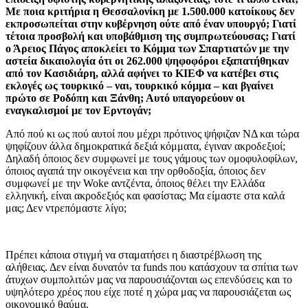
Με ποια κριτήρια η Θεσσαλονίκη με 1.500.000 κατοίκους δεν
εκπροσωπείται στην κυβέρνηση ούτε από έναν υπουργό; Γιατί
τέτοια προσβολή και υποβάθμιση της συμπρωτεύουσας; Γιατί
ο Άρειος Πάγος αποκλείει το Κόμμα των Σπαρτιατών με την
αστεία δικαιολογία ότι οι 262.000 ψηφοφόροι εξαπατήθηκαν
από τον Κασιδιάρη, αλλά αφήνει το ΚΙΕΦ να κατέβει στις
εκλογές ως τουρκικό – ναι, τουρκικό κόμμα – και βγαίνει
πρώτο σε Ροδόπη και Ξάνθη; Αυτό υπαγορεύουν οι
εναγκαλισμοί με τον Ερντογάν;
Από πού κι ως πού αυτοί που μέχρι πρότινος ψήφιζαν ΝΔ και τώρα
ψηφίζουν άλλα δημοκρατικά δεξιά κόμματα, έγιναν ακρoδεξιοί;
Δηλαδή όποιος δεν συμφωνεί με τους γάμους των ομοφυλοφίλων,
όποιος αγαπά την οικογένεια και την ορθοδοξία, όποιoς δεν
συμφωνεί με την Woke αντζέντα, όποιος θέλει την Ελλάδα
ελληνική, είναι ακροδεξιός και φασίστας; Μα είμαστε στα καλά
μας; Δεν ντρεπόμαστε λίγο;
Πρέπει κάποια στιγμή να σταματήσει η διαστρέβλωση της
αλήθειας. Δεν είναι δυνατόν τα funds που κατάσχουν τα σπίτια των
άτυχων συμπολιτών μας να παρουσιάζονται ως επενδύσεις και το
υψηλότερο χρέος που είχε ποτέ η χώρα μας να παρουσιάζεται ως
οικονομικό θαύμα.