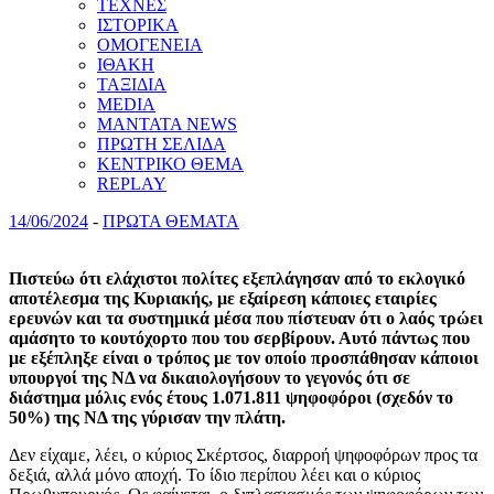
ΤΕΧΝΕΣ
ΙΣΤΟΡΙΚΑ
ΟΜΟΓΕΝΕΙΑ
ΙΘΑΚΗ
ΤΑΞΙΔΙΑ
MEDIA
MANTATA NEWS
ΠΡΩΤΗ ΣΕΛΙΔΑ
ΚΕΝΤΡΙΚΟ ΘΕΜΑ
REPLAY
14/06/2024
-
ΠΡΩΤΑ ΘΕΜΑΤΑ
Πιστεύω ότι ελάχιστοι πολίτες εξεπλάγησαν από το εκλογικό
αποτέλεσμα της Κυριακής, με εξαίρεση κάποιες εταιρίες
ερευνών και τα συστημικά μέσα που πίστευαν ότι ο λαός τρώει
αμάσητο το κουτόχορτο που του σερβίρουν. Αυτό πάντως που
με εξέπληξε είναι ο τρόπος με τον οποίο προσπάθησαν κάποιοι
υπουργοί της ΝΔ να δικαιολογήσουν το γεγονός ότι σε
διάστημα μόλις ενός έτους 1.071.811 ψηφοφόροι (σχεδόν το
50%) της ΝΔ της γύρισαν την πλάτη.
Δεν είχαμε, λέει, ο κύριος Σκέρτσος, διαρροή ψηφοφόρων προς τα
δεξιά, αλλά μόνο αποχή. Το ίδιο περίπου λέει και ο κύριος