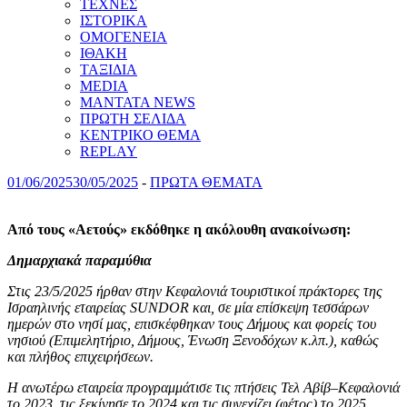
ΤΕΧΝΕΣ
ΙΣΤΟΡΙΚΑ
ΟΜΟΓΕΝΕΙΑ
ΙΘΑΚΗ
ΤΑΞΙΔΙΑ
MEDIA
MANTATA NEWS
ΠΡΩΤΗ ΣΕΛΙΔΑ
ΚΕΝΤΡΙΚΟ ΘΕΜΑ
REPLAY
01/06/2025
30/05/2025
-
ΠΡΩΤΑ ΘΕΜΑΤΑ
Από τους «Αετούς» εκδόθηκε η ακόλουθη ανακοίνωση:
Δημαρχιακά παραμύθια
Στις 23/5/2025 ήρθαν στην Κεφαλονιά τουριστικοί πράκτορες της
Ισραηλινής εταιρείας SUNDOR και, σε μία επίσκεψη τεσσάρων
ημερών στο νησί μας, επισκέφθηκαν τους Δήμους και φορείς του
νησιού (Επιμελητήριο, Δήμους, Ένωση Ξενοδόχων κ.λπ.), καθώς
και πλήθος επιχειρήσεων.
Η ανωτέρω εταιρεία προγραμμάτισε τις πτήσεις Τελ Αβίβ–Κεφαλονιά
το 2023, τις ξεκίνησε το 2024 και τις συνεχίζει (φέτος) το 2025,