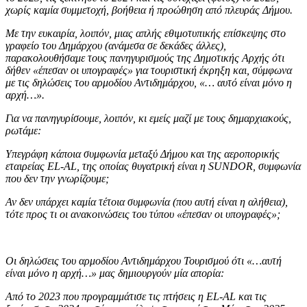
χωρίς καμία συμμετοχή, βοήθεια ή προώθηση από πλευράς Δήμου.
Με την ευκαιρία, λοιπόν, μιας απλής εθιμοτυπικής επίσκεψης στο
γραφείο του Δημάρχου (ανάμεσα σε δεκάδες άλλες),
παρακολουθήσαμε τους πανηγυρισμούς της Δημοτικής Αρχής ότι
δήθεν «έπεσαν οι υπογραφές» για τουριστική έκρηξη και, σύμφωνα
με τις δηλώσεις του αρμοδίου Αντιδημάρχου, «… αυτό είναι μόνο η
αρχή…».
Για να πανηγυρίσουμε, λοιπόν, κι εμείς μαζί με τους δημαρχιακούς,
ρωτάμε:
Υπεγράφη κάποια συμφωνία μεταξύ Δήμου και της αεροπορικής
εταιρείας EL-AL, της οποίας θυγατρική είναι η SUNDOR, συμφωνία
που δεν την γνωρίζουμε;
Αν δεν υπάρχει καμία τέτοια συμφωνία (που αυτή είναι η αλήθεια),
τότε προς τι οι ανακοινώσεις του τύπου «έπεσαν οι υπογραφές»;
Οι δηλώσεις του αρμοδίου Αντιδημάρχου Τουρισμού ότι «…αυτή
είναι μόνο η αρχή…» μας δημιουργούν μία απορία:
Από το 2023 που προγραμμάτισε τις πτήσεις η EL-AL και τις