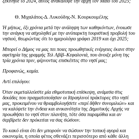
ξεκίνησε το 2024, αυτός ανακάλυψε την αρχή τον Μάιο του 2025;
Θ. Μιχαλάτος-Δ. Λυκούδης-Ν. Κουρκουμέλης
Ή μήπως, έξι χρόνια μετά την ανάληψη των καθηκόντων, ένοιωσε
την ανάγκη να ασχοληθεί με την ανύπαρκτη τουριστική προβολή του
νησιού, θεωρώντας ότι το ημερολόγιο γράφει 2019 και όχι 2025;
Μπορεί ο Δήμος να μας πει ποιες προωθητικές ενέργειες έκανε στην
αφετηρία της γραμμής Τελ Αβίβ–Κεφαλονιά, που άνοιξε μόνη της
τρία χρόνια πριν, φέρνοντας επισκέπτες στο νησί μας;
Προφανώς, καμία.
Αντί επιλόγου:
Όταν εκμεταλλεύεστε μία εθιμοτυπική επίσκεψη, ανάμεσα στις
δεκάδες που πραγματοποίησαν οι Ισραηλινοί πράκτορες στο νησί
μας, προκειμένου να θριαμβολογήσετε «περί δήθεν συνομιλιών» και
να καλύψετε την ένδεια και ανικανότητα της Δημοτικής Αρχής να
προωθήσει το νησί στον πλανήτη, τότε όσα παραμύθια και αν
σερβίρετε δεν πρόκειται να σας σώσουν.
Το κακό είναι ότι δεν μπορούν να σώσουν την τοπική αγορά και
οι
κονομία, η οποία φέτος σθενάζει περισσότερο από κάθε άλλη