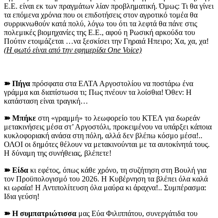
Ε.Ε. είναι εκ των πραγμάτων λίαν προβληματική. Όμως: Τι θα γίνει
τα επόμενα χρόνια που οι επιδοτήσεις στον αγροτικό τομέα θα
συρρικνωθούν κατά πολύ, λόγω του ότι τα λεφτά θα πάνε στις
πολεμικές βιομηχανίες της Ε.Ε., αφού η Ρωσική αρκούδα του
Πούτιν ετοιμάζεται …να ξεσκίσει την Γηραιά Ηπειρο; Χα, χα, χα!
(Η φωτό είναι από την εφημερίδα One Voice)
➽ Πήγα
πρόσφατα στα ΕΛΤΑ Αργοστολίου να ποστάρω ένα
γράμμα και διαπίστωσα τι; Πως πνέουν τα λοίσθια! Όθεν: Η
κατάσταση είναι τραγική…
➽ Μπήκε
στη «γραμμή» το λεωφορείο του ΚΤΕΛ για δωρεάν
μετακινήσεις μέσα στ’ Αργοστόλι, προκειμένου να υπάρξει κάποια
κυκλοφοριακή ανάσα στη πόλη, αλλά δεν βλέπω κόσμο μέσα!..
ΟΛΟΙ οι δημότες θέλουν να μετακινούνται με τα αυτοκίνητά τους.
Η δύναμη της συνήθειας, βλέπετε!
➽ Είδα
κι εφέτος, όπως κάθε χρόνο, τη συζήτηση στη Βουλή για
τον Προϋπολογισμό του 2026. Η Κυβέρνηση τα βλέπει όλα καλά
κι ωραία! Η Αντιπολίτευση όλα μαύρα κι άραχνα!.. Συμπέρασμα:
Ιδια γεύση!
➽ Η συμπατριώτισσα
μας Εύα Φιλιππάτου, συνεργάτιδα του