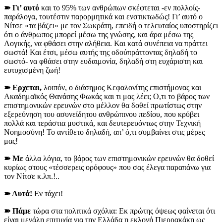
➽ Γι’ αυτό
και το 95% των ανθρώπων σκέφτεται -εν πολλοίς-
παράλογα, τουτέστιν παρορμητικά και ενστικτωδώς! Γι’ αυτό ο
Νίτσε «τα βάζει» με τον Σωκράτη, επειδή ο τελευταίος υποστηρίζει
ότι ο άνθρωπος
μπορεί μέσω της γνώσης, και άρα μέσω της
Λογικής, να φθάσει στην αλήθεια. Και κατά συνέπεια να πράττει
σωστά! Και έτσι, μέσω αυτής της οδούπράττοντας δηλαδή το
σωστό- να φθάσει στην ευδαιμονία, δηλαδή στη ευχάριστη και
ευτυχισμένη ζωή!
➽ Ερχεται,
λοιπόν, ο διάσημος Κεφαλονίτης επιστήμονας και
Ακαδημαϊκός Θανάσης Φωκάς και τι μας λέει; Ο,τι το βάρος των
επιστημονικών ερευνών στο μέλλον θα δοθεί πρωτίστως στην
εξερεύνηση του ασυνείδητου ανθρώπινου πεδίου, που κρύβει
πολλά και τεράστια μυστικά, και δευτερευόντως στην Τεχνική
Νοημοσύνη! Το αντίθετο δηλαδή, απ’ ό,τι συμβαίνει στις μέρες
μας!
➽ Με
άλλα λόγια, το βάρος των επιστημονικών ερευνών θα δοθεί
κυρίως στους «τέσσερεις ορόφους» που σας έλεγα παραπάνω για
τον Νίτσε κ.λπ.!..
➽ Αυτά!
Εν τάχει!
➽ Πάμε
τώρα στα πολιτικά σχόλια: Εκ πρώτης όψεως φαίνεται ότι
είναι μεγάλη επιτυχία για την Ελλάδα η εκλογή Πιερρακάκη ως