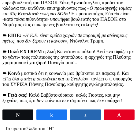
ευρωβουλευτή του ΠΑΣΟΚ Σάκη Αρναούτογλου, κρούει τον
κώδωνα του κινδύνου επισημαίνοντας πως
«Ο πρωτογενής τομέας
και στη Κεφαλονιά εκπέμπει SOS»!
Η προσοντούχος Εύα θα είναι
-κατά πάσα πιθανότητα- υποψήφια βουλευτής του ΠΑΣΟΚ στο
Νομό μας στις επικείμενες βουλευτικές εκλογές!
➽ ΕΙΠΕ:
«
Η Ε.Ε. είναι ομάδα χωρών σε παρακμή με αδύναμους
ηγέτες, που δεν ξέρουν τι κάνουν»,
Ντόναλντ Τραμπ.
➽ Πολύ EXTREM
η Ζωή Κωνσταντοπούλου! Αντί «να σφάζει με
το γάντι» τους πολιτικούς της αντιπάλους, η αρχηγός της Πλεύσης
χρησιμοποιεί χατζάρα! Παναγία μου!..
➽ Κοινό
μυστικό ότι η κοινωνία μας βρίσκεται σε παρακμή. Και
«Για όλα φταίει η οικογένεια και το Σχολείο»,
τονίζει ο τ. υπουργός
του ΣΥΡΙΖΑ Γιάννης Πανούσης, καθηγητής εγκληματολογίας.
➽ Γειά σας!
Καλό Σαββατοκύριακο, καλές Γιορτές, και μην
ξεχνάτε, πως ό,τι δεν φαίνεται δεν σημαίνει πως δεν υπάρχει!
Tweet
Share
Share
Pin
Το πρωτοσέλιδο του "Η"