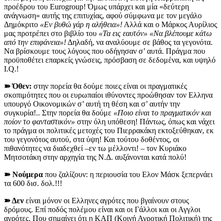
προέδρου του Eurogroup! Όμως υπάρχει και μία «δεύτερη
ανάγνωση» αυτής της επιτυχίας, αφού σύμφωνα με τον μεγάλο
Δημόκριτο
«Εν βυθώ γάρ η αλήθεια»!
Αλλά και ο Μάρκος Αυρίλιος
μας προτρέπει στο βιβλίο του
«Τα εις εαυτόν» «Να βλέπουμε κάτω
από την επιφάνεια»!
Δηλαδή, να αναλύουμε σε βάθος τα γεγονότα.
Να βρίσκουμε τους λόγους που οδήγησαν σ’ αυτά. Πράγμα που
προϋποθέτει επαρκείς γνώσεις, πρόσβαση σε δεδομένα, και υψηλό
I.Q.!
➽ Όθεν:
στην πορεία θα δούμε ποιες είναι οι πραγματικές
σκοπιμότητες που οι ευρωπαίοι ιθύνοντες προώθησαν τον Ελληνα
υπουργό Οικονομικών σ’ αυτή τη θέση και σ’ αυτήν την
συγκυρία!.. Στην πορεία θα δούμε
«Ποιο είναι το πραγματικόν και
ποίον το φανταστικόν»
στην όλη υπόθεση! Πάντως, όπως και νάχει
το πράγμα οι πολιτικές μετοχές του Πιερρακάκη εκτοξεύθηκαν, εκ
του γεγονότος αυτού, στα ύψη! Και τούτου δοθέντος, οι
πιθανότητες να διαδεχθεί –εν τω μέλλοντι! – τον Κυριάκο
Μητσοτάκη στην αρχηγία της Ν.Δ. αυξάνονται κατά πολύ!
➽ Νούμερα
που ζαλίζουν: η περιουσία του Ελον Μάσκ ξεπερνάει
τα 600 δισ. δολ.!!!
➽ Δεν
είναι μόνον οι Ελληνες αγρότες που βγαίνουν στους
δρόμους. Επί ποδός πολέμου είναι και οι Γάλλοι και οι Αγγλοι
αγρότες. Που σημαίνει ότι η ΚΑΠ (Κοινή Αγροτική Πολιτική) της