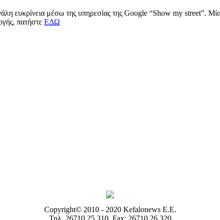
μεγάλη ευκρίνεια μέσω της υπηρεσίας της Google “Show my street”. Μ
μογής, πατήστε
ΕΔΩ
Copyright© 2010 - 2020 Kefalonews Ε.E.
Τηλ. 26710 25.310, Fax: 26710 26.320