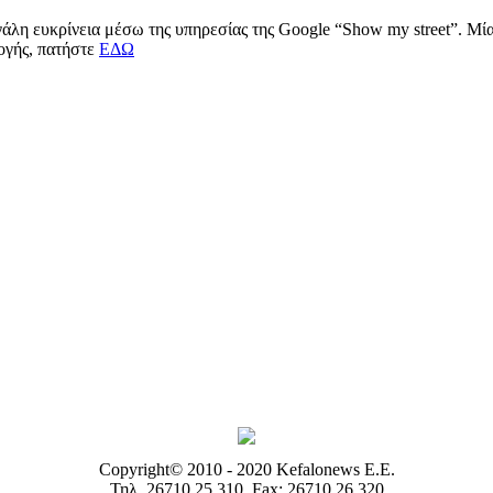
μεγάλη ευκρίνεια μέσω της υπηρεσίας της Google “Show my street”. Μ
μογής, πατήστε
ΕΔΩ
Copyright© 2010 - 2020 Kefalonews Ε.E.
Τηλ. 26710 25.310, Fax: 26710 26.320