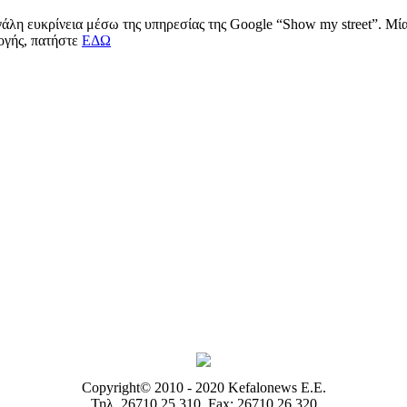
μεγάλη ευκρίνεια μέσω της υπηρεσίας της Google “Show my street”. Μ
μογής, πατήστε
ΕΔΩ
Copyright© 2010 - 2020 Kefalonews Ε.E.
Τηλ. 26710 25.310, Fax: 26710 26.320