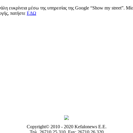
μεγάλη ευκρίνεια μέσω της υπηρεσίας της Google “Show my street”. Μ
μογής, πατήστε
ΕΔΩ
Copyright© 2010 - 2020 Kefalonews Ε.E.
Τηλ. 26710 25.310, Fax: 26710 26.320