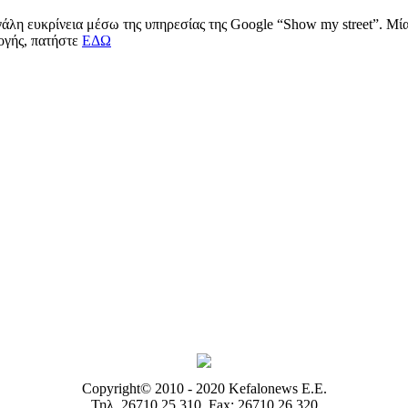
μεγάλη ευκρίνεια μέσω της υπηρεσίας της Google “Show my street”. Μ
μογής, πατήστε
ΕΔΩ
Copyright© 2010 - 2020 Kefalonews Ε.E.
Τηλ. 26710 25.310, Fax: 26710 26.320