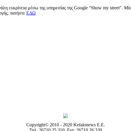
μεγάλη ευκρίνεια μέσω της υπηρεσίας της Google “Show my street”. Μ
μογής, πατήστε
ΕΔΩ
Copyright© 2010 - 2020 Kefalonews Ε.E.
Τηλ. 26710 25.310, Fax: 26710 26.320