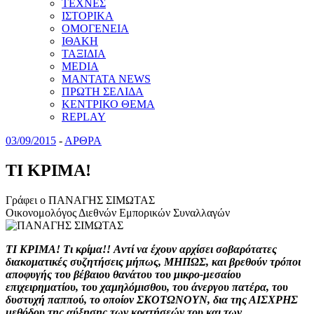
ΤΕΧΝΕΣ
ΙΣΤΟΡΙΚΑ
ΟΜΟΓΕΝΕΙΑ
ΙΘΑΚΗ
ΤΑΞΙΔΙΑ
MEDIA
MANTATA NEWS
ΠΡΩΤΗ ΣΕΛΙΔΑ
ΚΕΝΤΡΙΚΟ ΘΕΜΑ
REPLAY
03/09/2015
-
ΑΡΘΡΑ
TI KPIMA!
Γράφει ο ΠΑΝΑΓΗΣ ΣΙΜΩΤΑΣ
Οικονομολόγος Διεθνών Εμπορικών Συναλλαγών
TI KPIMA! Tι κρίμα!! Aντί να έχουν αρχίσει σοβαρότατες
διακοματικές συζητήσεις μήπως, MHΠΩΣ, και βρεθούν τρόποι
αποφυγής του βέβαιου θανάτου του μικρο-μεσαίου
επιχειρηματίου, του χαμηλόμισθου, του άνεργου πατέρα, του
δυστυχή παππού, το οποίον ΣΚOΤΩΝOΥΝ, δια της ΑΙΣΧΡΗΣ
μεθόδου της αύξησης των κρατήσεών του και των