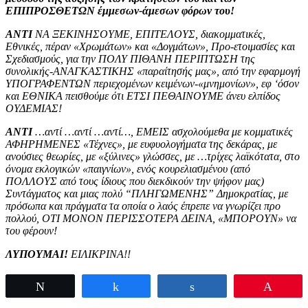
ΕΠΙΠΡOΣΘΕΤΩΝ έμμεσων-άμεσων φόρων του!
ΑΝΤΙ
ΝΑ ΞΕΚΙΝΗΣOΥΜΕ, ΕΠΙΤΕΛOΥΣ, διακομματικές,
Εθνικές, πέραν «Χρωμάτων» και «Δογμάτων», Προ-ετοιμασίες και
Σχεδιασμούς, για την ΠOΛΥ ΠΙΘΑΝΗ ΠΕΡΙΠΤΩΣΗ της
συνολικής-ΑΝΑΓΚΑΣΤΙΚΗΣ «παραίτησής μας», από την εφαρμογή
ΥΠOΓΡΑΦΕΝΤΩΝ περιεχομένων κειμένων-«μνημονίων», εφ ‘όσον
και ΕΘΝΙΚΑ πεισθούμε ότι ΕΤΣΙ ΠΕΘΑΙΝOΥΜΕ άνευ ελπίδος
OΥΔΕΜΙΑΣ!
ANTI
…αντί …αντί …αντί…, ΕΜΕΙΣ ασχολούμεθα με κομματικές
ΑΦΗΡΗΜΕΝΕΣ «Τέχνες», με ευφυολογήματα της δεκάρας, με
ανούσιες θεωρίες, με «ξύλινες» γλώσσες, με …τρίχες λαϊκότατα, στο
όνομα εκλογικών «παιγνίων», ενός κουρελιασμένου (από
ΠOΛΛOΥΣ από τους ίδιους που διεκδικούν την ψήφον μας)
Συντάγματος και μιας πολύ “ΠΛΗΓΩΜΕΝΗΣ” Δημοκρατίας, με
πρόσωπα και πράγματα τα οποία ο λαός έπρεπε να γνωρίζει προ
πολλού, OΤΙ ΜOΝOΝ ΠΕΡΙΣΣOΤΕΡΑ ΔΕΙΝΑ, «ΜΠOΡOΥΝ» να
του φέρουν!
ΛΥΠOΥΜΑΙ!
ΕΙΛΙΚΡΙΝΑ!!
Tweet
Share
Share
Pin